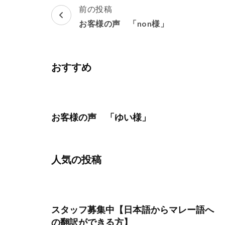
投
前の投稿
稿
お客様の声 「non様」
ナ
ビ
ゲ
おすすめ
ー
シ
ョ
お客様の声 「ゆい様」
ン
人気の投稿
スタッフ募集中【日本語からマレー語へ
の翻訳ができる方】