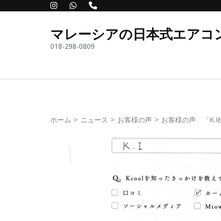
コ
ン
マレーシアの日本式エアコンサ
テ
018-298-0809
ン
ツ
へ
ス
キ
ッ
ホーム
>
ニュース
>
お客様の声
>
お客様の声 「K.I
プ
(Enter
を
押
す)