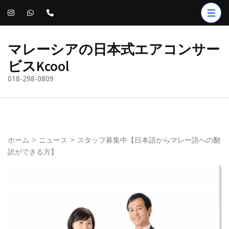
コ
ン
テ
マレーシアの日本式エアコンサー
ン
ビスKcool
ツ
018-298-0809
へ
ス
キ
ッ
プ
ホーム
>
ニュース
>
スタッフ募集中【日本語からマレー語への翻
訳ができる方】
(Enter
を
押
す)