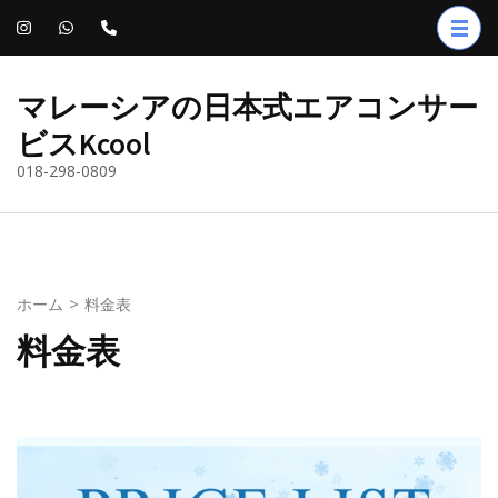
コ
ン
テ
マレーシアの日本式エアコンサー
ン
ビスKcool
ツ
018-298-0809
へ
ス
キ
ッ
プ
ホーム
>
料金表
(Enter
料金表
を
押
す)